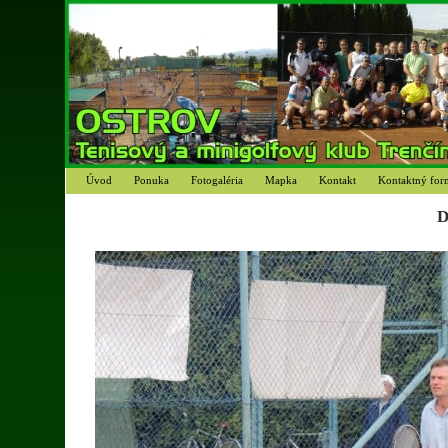
Úvod
Ponuka
Fotogaléria
Mapka
Kontakt
Kontaktný for
D