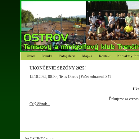
Úvod
Ponuka
Fotogaléria
Mapka
Kontakt
Kontaktný for
UKONČENIE SEZÓNY 2025!
15.10.2025, 00:00
, Tenis Ostrov
| Počet zobrazení: 341
Uko
Ďakujeme za vernosť 
Celý článok...
(c) OSTROV, s. r. o.