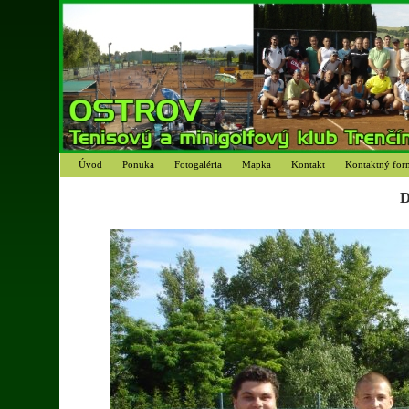
Úvod
Ponuka
Fotogaléria
Mapka
Kontakt
Kontaktný for
D