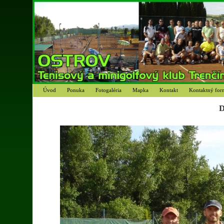
Úvod
Ponuka
Fotogaléria
Mapka
Kontakt
Kontaktný for
D