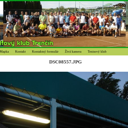
Mapka
Kontakt
Kontaktný formulár
Živá kamera
Tenisový klub
DSC08557.JPG