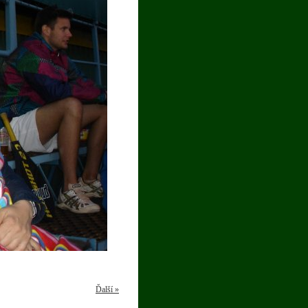
Ďalší »