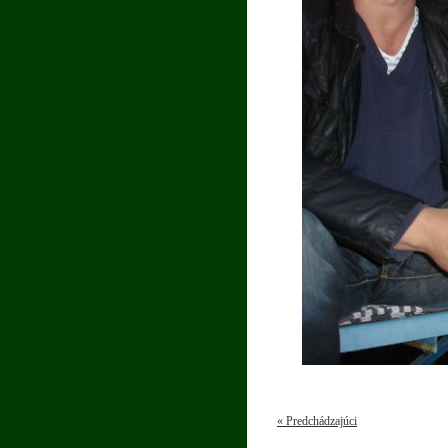
« Predchádzajúci