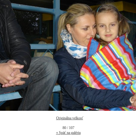
Originálna velkosť
80 / 107
« Späť na galériu