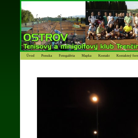
Úvod
Ponuka
Fotogaléria
Mapka
Kontakt
Kontaktný for