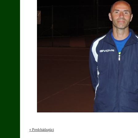
« Predchádzajúci