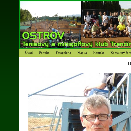
Úvod
Ponuka
Fotogaléria
Mapka
Kontakt
Kontaktný for
D