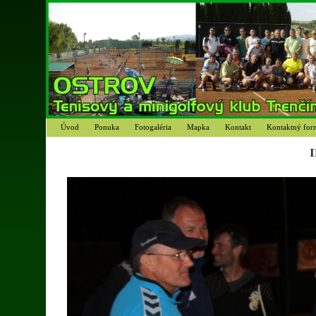
Úvod
Ponuka
Fotogaléria
Mapka
Kontakt
Kontaktný for