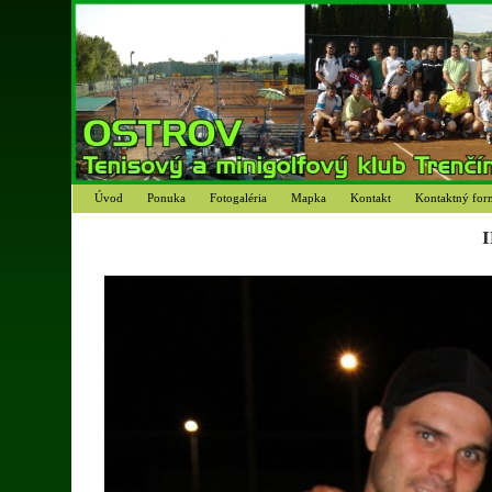
Úvod
Ponuka
Fotogaléria
Mapka
Kontakt
Kontaktný for