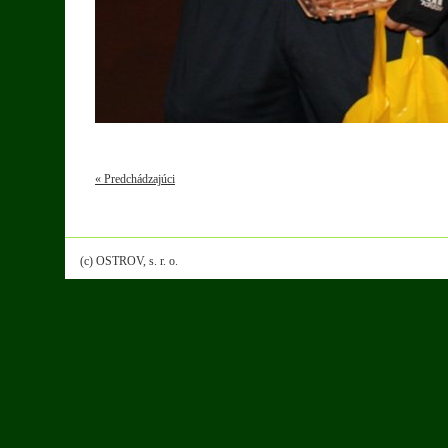
« Predchádzajúci
(c) OSTROV, s. r. o.